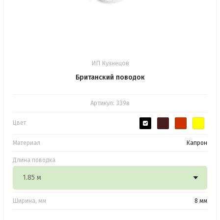
ИП Кузнецов
Британский поводок
Артикул:
339в
Цвет
Материал
Капрон
Длина поводка
Ширина, мм
8 мм