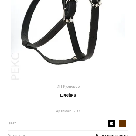
ИП Кузнецов
Шлейка
Артикул:
1203
Цвет
Материал
Натуральная кожа