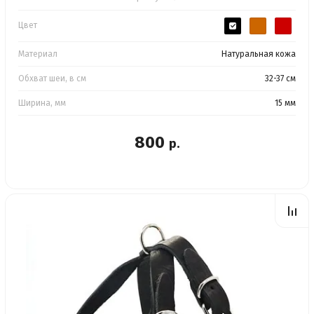
Цвет
Материал
Натуральная кожа
Обхват шеи, в см
32-37 см
Ширина, мм
15 мм
800
р.