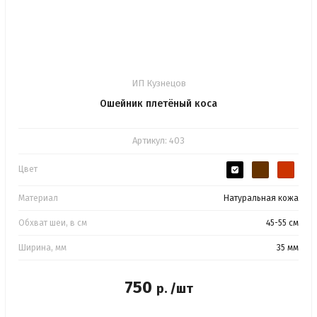
ИП Кузнецов
Ошейник плетёный коса
Артикул:
403
Цвет
Материал
Натуральная кожа
Обхват шеи, в см
45-55 см
Ширина, мм
35 мм
750
р. /шт